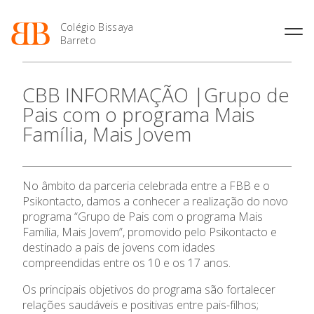
Colégio Bissaya
Barreto
História
Atividades de
Introdução Cursos
Manuais adotados 2026 |
CBB INFORMAÇÃO |Grupo de
Enriquecimento Curricular
Profissionais
2027
Projeto Educativo
Pais com o programa Mais
Oferta Curricular
Matrículas
Calendários
Organização
Família, Mais Jovem
Atividades Extracurriculares
Horários e Manuais
Portal do Professor
Colaboradores Docentes
Serviços
Curso de Técnico de
Portal do Aluno/Encarregado
Colaboradores Não
O Colégio
Termalismo
de Educação
Docentes
Sala de Estudo
No âmbito da parceria celebrada entre a FBB e o
Curso de Técnico/a de Apoio
SIGE
Instalações
Atividades de Interrupção
à Família e à Comunidade
Psikontacto, damos a conhecer a realização do novo
Oferta Formativa
Letiva
Secretariado de Exames
Ofertas de emprego
programa “Grupo de Pais com o programa Mais
Ofertas de Emprego
Academia de Línguas
Família, Mais Jovem”, promovido pelo Psikontacto e
Regulamentos
Ensino Profissional
destinado a pais de jovens com idades
Jornal “O Coreto”
compreendidas entre os 10 e os 17 anos.
Ano Letivo
Privacidade
Os principais objetivos do programa são fortalecer
relações saudáveis e positivas entre pais-filhos;