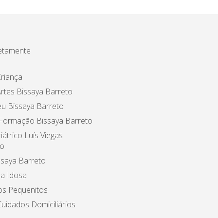
etamente
riança
rtes Bissaya Barreto
u Bissaya Barreto
 Formação Bissaya Barreto
iátrico Luís Viegas
o
ssaya Barreto
a Idosa
os Pequenitos
uidados Domiciliários