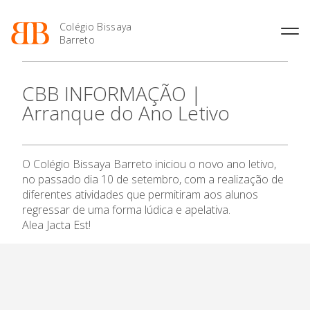
Colégio Bissaya
Barreto
História
Atividades de
Introdução Cursos
Manuais adotados 2026 |
CBB INFORMAÇÃO |
Enriquecimento Curricular
Profissionais
2027
Projeto Educativo
Arranque do Ano Letivo
Oferta Curricular
Matrículas
Calendários
Organização
Atividades Extracurriculares
Horários e Manuais
Portal do Professor
O Colégio
Colaboradores Docentes
Serviços
Curso de Técnico de
Portal do Aluno/Encarregado
Colaboradores Não
O Colégio Bissaya Barreto iniciou o novo ano letivo,
Termalismo
de Educação
Oferta Formativa
Docentes
Sala de Estudo
no passado dia 10 de setembro, com a realização de
Curso de Técnico/a de Apoio
SIGE
Instalações
Atividades de Interrupção
diferentes atividades que permitiram aos alunos
à Família e à Comunidade
Ensino Profissional
Letiva
Secretariado de Exames
regressar de uma forma lúdica e apelativa.
Ofertas de emprego
Ofertas de Emprego
Alea Jacta Est!
Academia de Línguas
Regulamentos
Ano Letivo
Jornal “O Coreto”
Privacidade
Admissão