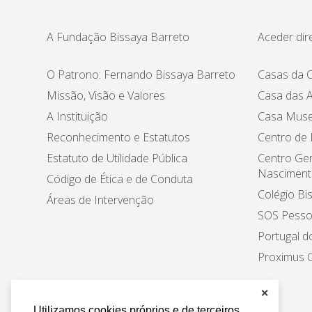
A Fundação Bissaya Barreto
Aceder dir
O Patrono: Fernando Bissaya Barreto
Casas da C
Missão, Visão e Valores
Casa das A
A Instituição
Casa Muse
Reconhecimento e Estatutos
Centro de
Estatuto de Utilidade Pública
Centro Ger
Nasciment
Código de Ética e de Conduta
Colégio Bi
Áreas de Intervenção
SOS Pesso
Portugal d
Proximus C
✕
Utilizamos cookies próprios e de terceiros