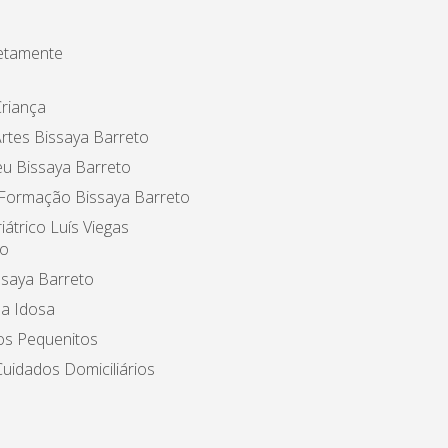
etamente
riança
rtes Bissaya Barreto
u Bissaya Barreto
 Formação Bissaya Barreto
iátrico Luís Viegas
o
ssaya Barreto
a Idosa
os Pequenitos
uidados Domiciliários