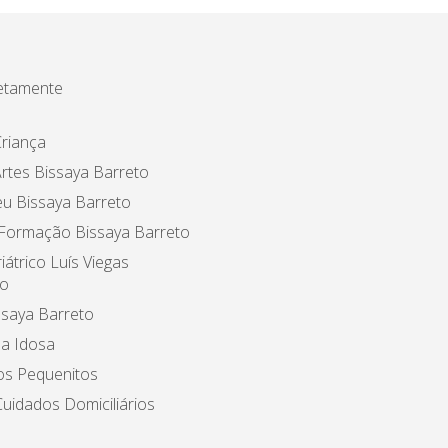
etamente
riança
rtes Bissaya Barreto
u Bissaya Barreto
 Formação Bissaya Barreto
iátrico Luís Viegas
o
ssaya Barreto
a Idosa
os Pequenitos
uidados Domiciliários