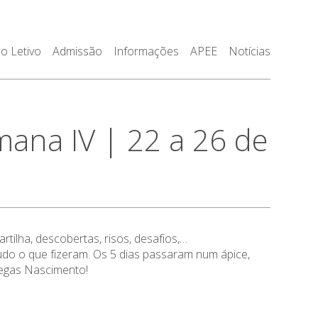
o Letivo
Admissão
Informações
APEE
Notícias
na IV | 22 a 26 de
rtilha, descobertas, risos, desafios,…
do o que fizeram. Os 5 dias passaram num ápice,
iegas Nascimento!