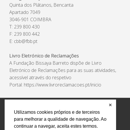
Quinta dos Plátanos, Bencanta
Apartado 7049
3046-901 COIMBRA
T: 239 800 430
F: 239 800 442
E:
cbb@fbb.pt
Livro Eletrónico de Reclamações
A Fundação Bissaya Barreto dispõe de Livro
Eletrónico de Reclamações para as suas atividades,
acessível através do respetivo
Portal:
https://www.livroreclamacoes.pt/inicio
✕
Política de Privacidade e Tratamento de Dados
Utilizamos cookies próprios e de terceiros
Encarregado de Proteção de Dados
Livro Eletrónico
para melhorar a qualidade de navegação. Ao
de Reclamações
Canal de Denúncias
continuar a navegar, aceita estes termos.
Todos os direitos reservados Design by AM. Developed by