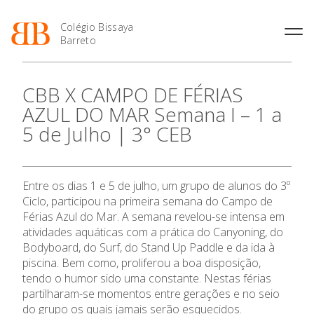
Colégio Bissaya
Barreto
História
Atividades de
Introdução Cursos
Manuais adotados 2026 |
CBB X CAMPO DE FÉRIAS
Enriquecimento Curricular
Profissionais
2027
Projeto Educativo
AZUL DO MAR Semana I – 1 a
Oferta Curricular
Matrículas
Calendários
Organização
5 de Julho | 3° CEB
Atividades Extracurriculares
Horários e Manuais
Portal do Professor
Colaboradores Docentes
O Colégio
Serviços
Curso de Técnico de
Portal do Aluno/Encarregado
Colaboradores Não
Termalismo
de Educação
Docentes
Sala de Estudo
Oferta Formativa
Entre os dias 1 e 5 de julho, um grupo de alunos do 3º
Curso de Técnico/a de Apoio
SIGE
Instalações
Atividades de Interrupção
à Família e à Comunidade
Ciclo, participou na primeira semana do Campo de
Letiva
Secretariado de Exames
Ofertas de emprego
Férias Azul do Mar. A semana revelou-se intensa em
Ensino Profissional
Ofertas de Emprego
Academia de Línguas
atividades aquáticas com a prática do Canyoning, do
Regulamentos
Bodyboard, do Surf, do Stand Up Paddle e da ida à
Ano Letivo
Jornal “O Coreto”
piscina. Bem como, proliferou a boa disposição,
Privacidade
tendo o humor sido uma constante. Nestas férias
Admissão
partilharam-se momentos entre gerações e no seio
do grupo os quais jamais serão esquecidos.