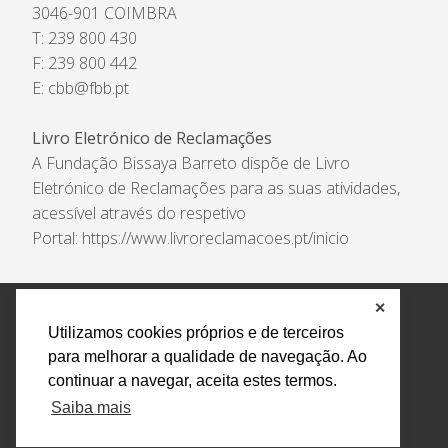
3046-901 COIMBRA
T: 239 800 430
F: 239 800 442
E:
cbb@fbb.pt
Livro Eletrónico de Reclamações
A Fundação Bissaya Barreto dispõe de Livro
Eletrónico de Reclamações para as suas atividades,
acessível através do respetivo
Portal:
https://www.livroreclamacoes.pt/inicio
✕
Política de Privacidade e Tratamento de Dados
Utilizamos cookies próprios e de terceiros
Encarregado de Proteção de Dados
Livro Eletrónico
para melhorar a qualidade de navegação. Ao
de Reclamações
Canal de Denúncias
continuar a navegar, aceita estes termos.
Todos os direitos reservados Design by AM. Developed by
Saiba mais
Crossing