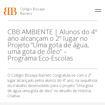
Colégio Bissaya
Barreto
História
Atividades de
Introdução Cursos
Manuais adotados 2026 |
CBB AMBIENTE | Alunos do 4º
Enriquecimento Curricular
Profissionais
2027
Projeto Educativo
ano alcançam o 2º lugar no
Oferta Curricular
Matrículas
Calendários
Organização
Projeto “Uma gota de água,
Atividades Extracurriculares
Horários e Manuais
Portal do Professor
O Colégio
Colaboradores Docentes
uma gota de óleo” –
Serviços
Curso de Técnico de
Portal do Aluno/Encarregado
Colaboradores Não
Termalismo
de Educação
Programa Eco-Escolas
Docentes
Sala de Estudo
Oferta Formativa
Curso de Técnico/a de Apoio
SIGE
Instalações
Atividades de Interrupção
à Família e à Comunidade
Letiva
Secretariado de Exames
Ensino Profissional
Ofertas de emprego
Ofertas de Emprego
O Colégio Bissaya Barreto congratula-se com o 2º
Academia de Línguas
Regulamentos
lugar alcançado pelos alunos do 4º ano, na sequência
Ano Letivo
Jornal “O Coreto”
do trabalho desenvolvido para o projeto “Uma gota
de água, uma gota de óleo” no desafio de História
Privacidade
Admissão
Criativa.