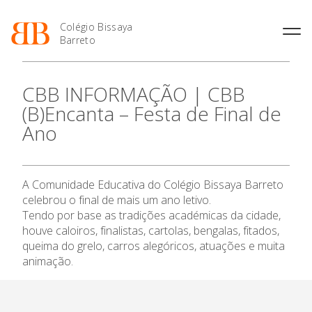
Colégio Bissaya
Barreto
História
Atividades de
Introdução Cursos
Manuais adotados 2026 |
CBB INFORMAÇÃO | CBB
Enriquecimento Curricular
Profissionais
2027
Projeto Educativo
(B)Encanta – Festa de Final de
Oferta Curricular
Matrículas
Calendários
Organização
Ano
Atividades Extracurriculares
Horários e Manuais
Portal do Professor
O Colégio
Colaboradores Docentes
Serviços
Curso de Técnico de
Portal do Aluno/Encarregado
Colaboradores Não
Termalismo
de Educação
Oferta Formativa
Docentes
Sala de Estudo
A Comunidade Educativa do Colégio Bissaya Barreto
Curso de Técnico/a de Apoio
SIGE
Instalações
Atividades de Interrupção
à Família e à Comunidade
celebrou o final de mais um ano letivo.
Letiva
Secretariado de Exames
Ensino Profissional
Ofertas de emprego
Tendo por base as tradições académicas da cidade,
Ofertas de Emprego
Academia de Línguas
houve caloiros, finalistas, cartolas, bengalas, fitados,
Regulamentos
Ano Letivo
queima do grelo, carros alegóricos, atuações e muita
Jornal “O Coreto”
animação.
Privacidade
Admissão