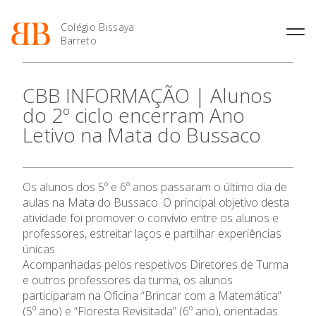
Colégio Bissaya
Barreto
História
Atividades de
Introdução Cursos
Manuais adotados 2026 |
CBB INFORMAÇÃO | Alunos
Enriquecimento Curricular
Profissionais
2027
Projeto Educativo
do 2º ciclo encerram Ano
Oferta Curricular
Matrículas
Calendários
Organização
Letivo na Mata do Bussaco
Atividades Extracurriculares
Horários e Manuais
Portal do Professor
Colaboradores Docentes
O Colégio
Serviços
Curso de Técnico de
Portal do Aluno/Encarregado
Colaboradores Não
Termalismo
de Educação
Docentes
Sala de Estudo
Os alunos dos 5º e 6º anos passaram o último dia de
Curso de Técnico/a de Apoio
SIGE
Oferta Formativa
Instalações
Atividades de Interrupção
à Família e à Comunidade
aulas na Mata do Bussaco. O principal objetivo desta
Letiva
Secretariado de Exames
Ofertas de emprego
atividade foi promover o convívio entre os alunos e
Ofertas de Emprego
Ensino Profissional
Academia de Línguas
professores, estreitar laços e partilhar experiências
Regulamentos
únicas.
Jornal “O Coreto”
Ano Letivo
Acompanhadas pelos respetivos Diretores de Turma
Privacidade
e outros professores da turma, os alunos
participaram na Oficina “Brincar com a Matemática”
Admissão
(5º ano) e “Floresta Revisitada” (6º ano), orientadas