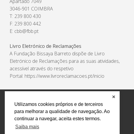
Apartado 7049
3046-901 COIMBRA
T: 239 800 430
F: 239 800 442
E:
cbb@fbb.pt
Livro Eletrónico de Reclamações
A Fundação Bissaya Barreto dispõe de Livro
Eletrónico de Reclamações para as suas atividades,
acessível através do respetivo
Portal:
https://www.livroreclamacoes.pt/inicio
✕
Política de Privacidade e Tratamento de Dados
Utilizamos cookies próprios e de terceiros
Encarregado de Proteção de Dados
Livro Eletrónico
para melhorar a qualidade de navegação. Ao
de Reclamações
Canal de Denúncias
continuar a navegar, aceita estes termos.
Todos os direitos reservados Design by AM. Developed by
Saiba mais
Crossing