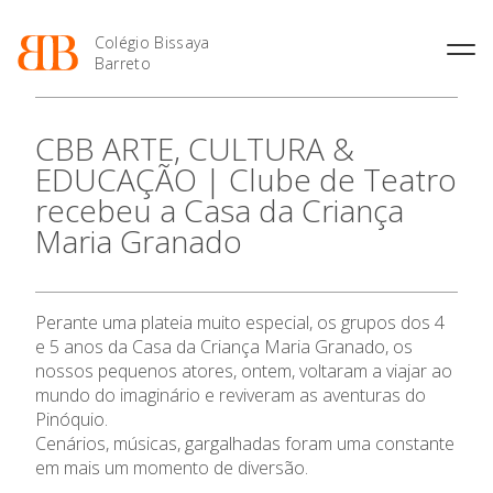
Colégio Bissaya
Barreto
História
Atividades de
Introdução Cursos
Manuais adotados 2026 |
CBB ARTE, CULTURA &
Enriquecimento Curricular
Profissionais
2027
Projeto Educativo
EDUCAÇÃO | Clube de Teatro
Oferta Curricular
Matrículas
Calendários
Organização
recebeu a Casa da Criança
Atividades Extracurriculares
Horários e Manuais
Portal do Professor
Colaboradores Docentes
O Colégio
Maria Granado
Serviços
Curso de Técnico de
Portal do Aluno/Encarregado
Colaboradores Não
Termalismo
de Educação
Docentes
Sala de Estudo
Oferta Formativa
Curso de Técnico/a de Apoio
SIGE
Instalações
Atividades de Interrupção
à Família e à Comunidade
Perante uma plateia muito especial, os grupos dos 4
Letiva
Secretariado de Exames
Ensino Profissional
Ofertas de emprego
e 5 anos da Casa da Criança Maria Granado, os
Ofertas de Emprego
Academia de Línguas
Regulamentos
nossos pequenos atores, ontem, voltaram a viajar ao
Ano Letivo
mundo do imaginário e reviveram as aventuras do
Jornal “O Coreto”
Pinóquio.
Privacidade
Cenários, músicas, gargalhadas foram uma constante
Admissão
em mais um momento de diversão.