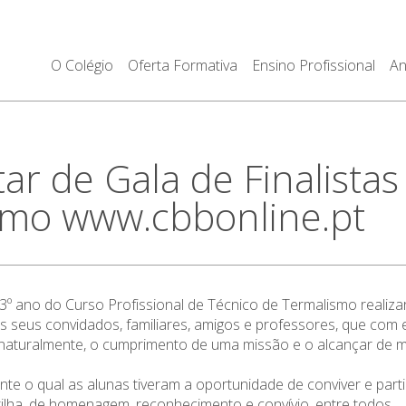
O Colégio
Oferta Formativa
Ensino Profissional
An
r de Gala de Finalistas 
smo www.cbbonline.pt
 3º ano do Curso Profissional de Técnico de Termalismo realiza
 seus convidados, familiares, amigos e professores, que com 
a, naturalmente, o cumprimento de uma missão e o alcançar de 
ante o qual as alunas tiveram a oportunidade de conviver e par
tilha, de homenagem, reconhecimento e convívio, entre todos.