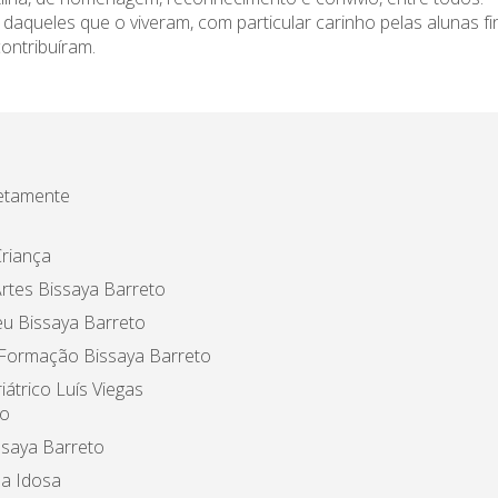
queles que o viveram, com particular carinho pelas alunas fina
contribuíram.
etamente
riança
rtes Bissaya Barreto
u Bissaya Barreto
 Formação Bissaya Barreto
iátrico Luís Viegas
o
ssaya Barreto
a Idosa