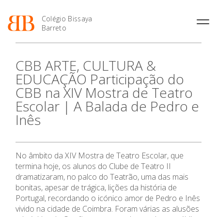
Colégio Bissaya
Barreto
História
Atividades de
Introdução Cursos
Manuais adotados 2026 |
CBB ARTE, CULTURA &
Enriquecimento Curricular
Profissionais
2027
Projeto Educativo
EDUCAÇÃO Participação do
Oferta Curricular
Matrículas
Calendários
Organização
CBB na XIV Mostra de Teatro
Atividades Extracurriculares
Horários e Manuais
Portal do Professor
Colaboradores Docentes
Escolar | A Balada de Pedro e
O Colégio
Serviços
Curso de Técnico de
Portal do Aluno/Encarregado
Colaboradores Não
Termalismo
de Educação
Inês
Docentes
Sala de Estudo
Oferta Formativa
Curso de Técnico/a de Apoio
SIGE
Instalações
Atividades de Interrupção
à Família e à Comunidade
Letiva
Secretariado de Exames
Ofertas de emprego
Ofertas de Emprego
Ensino Profissional
No âmbito da XIV Mostra de Teatro Escolar, que
Academia de Línguas
Regulamentos
termina hoje, os alunos do Clube de Teatro II
Jornal “O Coreto”
dramatizaram, no palco do Teatrão, uma das mais
Ano Letivo
bonitas, apesar de trágica, lições da história de
Privacidade
Portugal, recordando o icónico amor de Pedro e Inês
Admissão
vivido na cidade de Coimbra. Foram várias as alusões