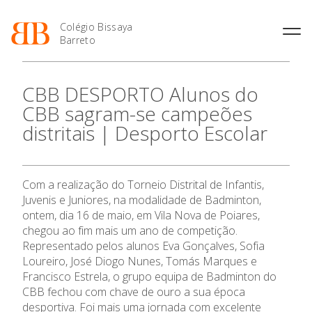
Colégio Bissaya
Barreto
História
Atividades de
Introdução Cursos
Manuais adotados 2026 |
CBB DESPORTO Alunos do
Enriquecimento Curricular
Profissionais
2027
Projeto Educativo
CBB sagram-se campeões
Oferta Curricular
Matrículas
Calendários
Organização
distritais | Desporto Escolar
Atividades Extracurriculares
Horários e Manuais
Portal do Professor
Colaboradores Docentes
Serviços
Curso de Técnico de
Portal do Aluno/Encarregado
O Colégio
Colaboradores Não
Termalismo
de Educação
Docentes
Sala de Estudo
Com a realização do Torneio Distrital de Infantis,
Curso de Técnico/a de Apoio
SIGE
Instalações
Atividades de Interrupção
Oferta Formativa
à Família e à Comunidade
Juvenis e Juniores, na modalidade de Badminton,
Letiva
Secretariado de Exames
Ofertas de emprego
ontem, dia 16 de maio, em Vila Nova de Poiares,
Ofertas de Emprego
Academia de Línguas
chegou ao fim mais um ano de competição.
Ensino Profissional
Regulamentos
Representado pelos alunos Eva Gonçalves, Sofia
Jornal “O Coreto”
Loureiro, José Diogo Nunes, Tomás Marques e
Ano Letivo
Privacidade
Francisco Estrela, o grupo equipa de Badminton do
CBB fechou com chave de ouro a sua época
Admissão
desportiva. Foi mais uma jornada com excelente