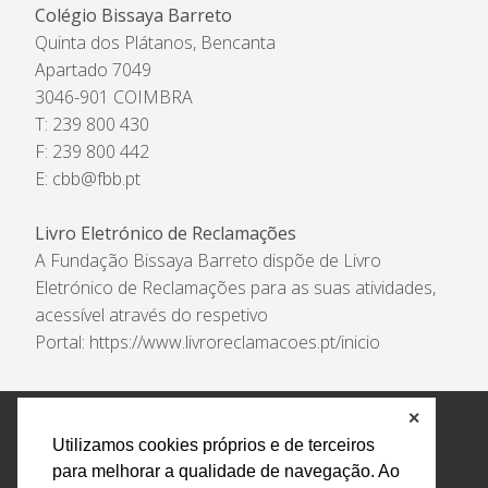
Colégio Bissaya Barreto
Quinta dos Plátanos, Bencanta
Apartado 7049
3046-901 COIMBRA
T: 239 800 430
F: 239 800 442
E:
cbb@fbb.pt
Livro Eletrónico de Reclamações
A Fundação Bissaya Barreto dispõe de Livro
Eletrónico de Reclamações para as suas atividades,
acessível através do respetivo
Portal:
https://www.livroreclamacoes.pt/inicio
✕
Política de Privacidade e Tratamento de Dados
Utilizamos cookies próprios e de terceiros
Encarregado de Proteção de Dados
Livro Eletrónico
para melhorar a qualidade de navegação. Ao
de Reclamações
Canal de Denúncias