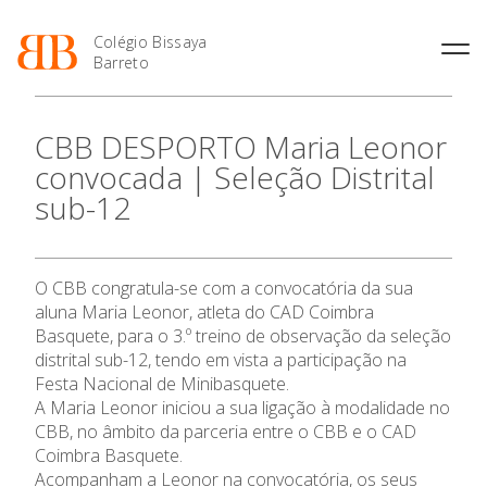
Colégio Bissaya
Barreto
História
Atividades de
Introdução Cursos
Manuais adotados 2026 |
CBB DESPORTO Maria Leonor
Enriquecimento Curricular
Profissionais
2027
Projeto Educativo
convocada | Seleção Distrital
Oferta Curricular
Matrículas
Calendários
Organização
sub-12
Atividades Extracurriculares
Horários e Manuais
Portal do Professor
Colaboradores Docentes
O Colégio
Serviços
Curso de Técnico de
Portal do Aluno/Encarregado
Colaboradores Não
Termalismo
de Educação
Docentes
Sala de Estudo
Oferta Formativa
O CBB congratula-se com a convocatória da sua
Curso de Técnico/a de Apoio
SIGE
Instalações
Atividades de Interrupção
à Família e à Comunidade
aluna Maria Leonor, atleta do CAD Coimbra
Letiva
Secretariado de Exames
Ofertas de emprego
Basquete, para o 3.º treino de observação da seleção
Ensino Profissional
Ofertas de Emprego
Academia de Línguas
distrital sub-12, tendo em vista a participação na
Regulamentos
Festa Nacional de Minibasquete.
Ano Letivo
Jornal “O Coreto”
A Maria Leonor iniciou a sua ligação à modalidade no
Privacidade
CBB, no âmbito da parceria entre o CBB e o CAD
Admissão
Coimbra Basquete.
Acompanham a Leonor na convocatória, os seus