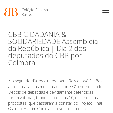
Colégio Bissaya
Barreto
História
Atividades de
Introdução Cursos
Manuais adotados 2026 |
CBB CIDADANIA &
Enriquecimento Curricular
Profissionais
2027
Projeto Educativo
SOLIDARIEDADE Assembleia
Oferta Curricular
Matrículas
Calendários
Organização
da República | Dia 2 dos
Atividades Extracurriculares
Horários e Manuais
Portal do Professor
Colaboradores Docentes
deputados do CBB por
O Colégio
Serviços
Curso de Técnico de
Portal do Aluno/Encarregado
Colaboradores Não
Termalismo
de Educação
Coimbra
Docentes
Sala de Estudo
Curso de Técnico/a de Apoio
SIGE
Oferta Formativa
Instalações
Atividades de Interrupção
à Família e à Comunidade
Letiva
Secretariado de Exames
Ofertas de emprego
Ofertas de Emprego
No segundo dia, os alunos Joana Reis e José Simões
Ensino Profissional
Academia de Línguas
Regulamentos
apresentaram as medidas da comissão no hemiciclo.
Jornal “O Coreto”
Depois de debatidas e devidamente defendidas,
Ano Letivo
foram votadas, tendo sido eleitas 10, das medidas
Privacidade
propostas, que passaram a constar do Projeto Final.
Admissão
O aluno Martim Correia esteve presente na