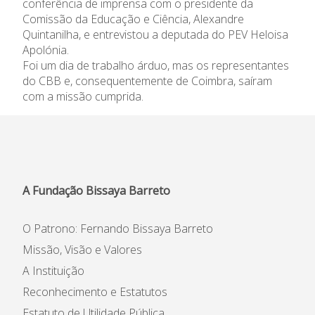
conferência de imprensa com o presidente da
Comissão da Educação e Ciência, Alexandre
Informações
Quintanilha, e entrevistou a deputada do PEV Heloisa
Apolónia.
APEE
Foi um dia de trabalho árduo, mas os representantes
do CBB e, consequentemente de Coimbra, saíram
Notícias
com a missão cumprida.
A Fundação Bissaya Barreto
O Patrono: Fernando Bissaya Barreto
Missão, Visão e Valores
A Instituição
Reconhecimento e Estatutos
Estatuto de Utilidade Pública