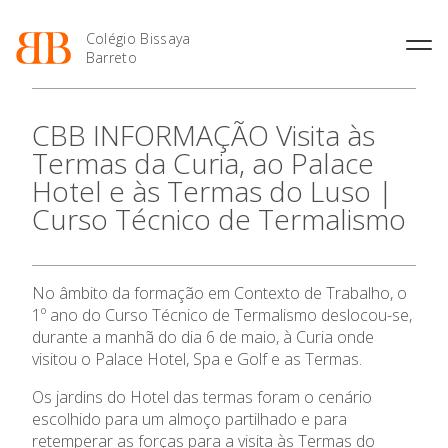
Colégio Bissaya
Barreto
História
Atividades de
Introdução Cursos
Manuais adotados 2026 |
CBB INFORMAÇÃO Visita às
Enriquecimento Curricular
Profissionais
2027
Projeto Educativo
Termas da Curia, ao Palace
Oferta Curricular
Matrículas
Calendários
Organização
Hotel e às Termas do Luso |
Atividades Extracurriculares
Horários e Manuais
Portal do Professor
Colaboradores Docentes
Curso Técnico de Termalismo
Serviços
Curso de Técnico de
Portal do Aluno/Encarregado
O Colégio
Colaboradores Não
Termalismo
de Educação
Docentes
Sala de Estudo
Curso de Técnico/a de Apoio
SIGE
Oferta Formativa
Instalações
Atividades de Interrupção
à Família e à Comunidade
No âmbito da formação em Contexto de Trabalho, o
Letiva
Secretariado de Exames
Ofertas de emprego
1º ano do Curso Técnico de Termalismo deslocou-se,
Ofertas de Emprego
Academia de Línguas
Ensino Profissional
Regulamentos
durante a manhã do dia 6 de maio, à Curia onde
visitou o Palace Hotel, Spa e Golf e as Termas.
Jornal “O Coreto”
Ano Letivo
Privacidade
Os jardins do Hotel das termas foram o cenário
escolhido para um almoço partilhado e para
Admissão
retemperar as forças para a visita às Termas do