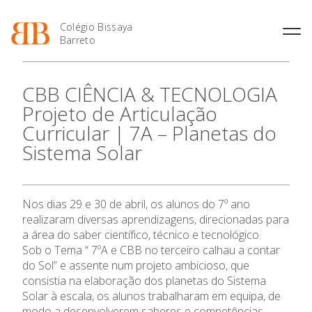
Colégio Bissaya
Barreto
História
Atividades de
Introdução Cursos
Manuais adotados 2026 |
CBB CIÊNCIA & TECNOLOGIA
Enriquecimento Curricular
Profissionais
2027
Projeto Educativo
Projeto de Articulação
Oferta Curricular
Matrículas
Calendários
Organização
Curricular | 7A – Planetas do
Atividades Extracurriculares
Horários e Manuais
Portal do Professor
Colaboradores Docentes
Sistema Solar
Serviços
Curso de Técnico de
Portal do Aluno/Encarregado
Colaboradores Não
O Colégio
Termalismo
de Educação
Docentes
Sala de Estudo
Curso de Técnico/a de Apoio
SIGE
Instalações
Atividades de Interrupção
Oferta Formativa
à Família e à Comunidade
Nos dias 29 e 30 de abril, os alunos do 7º ano
Letiva
Secretariado de Exames
Ofertas de emprego
realizaram diversas aprendizagens, direcionadas para
Ofertas de Emprego
Academia de Línguas
Regulamentos
Ensino Profissional
a área do saber científico, técnico e tecnológico.
Sob o Tema “ 7ºA e CBB no terceiro calhau a contar
Jornal “O Coreto”
do Sol” e assente num projeto ambicioso, que
Ano Letivo
Privacidade
consistia na elaboração dos planetas do Sistema
Solar à escala, os alunos trabalharam em equipa, de
Admissão
modo a desenvolverem saberes e competências