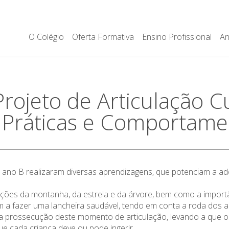
O Colégio
Oferta Formativa
Ensino Profissional
An
jeto de Articulação Cur
 Práticas e Comportam
 2º ano B realizaram diversas aprendizagens, que potenciam a
ões da montanha, da estrela e da árvore, bem como a importâ
m a fazer uma lancheira saudável, tendo em conta a roda dos a
prossecução deste momento de articulação, levando a que os
ue cada criança deve ou pode ingerir.