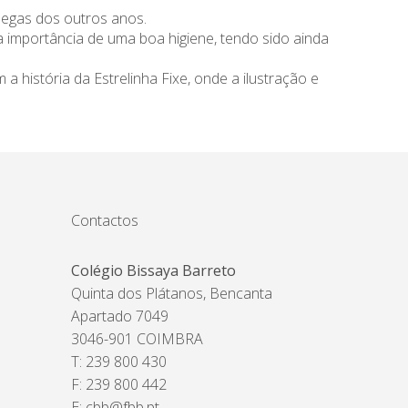
legas dos outros anos.
 a importância de uma boa higiene, tendo sido ainda
 história da Estrelinha Fixe, onde a ilustração e
Contactos
Colégio Bissaya Barreto
Quinta dos Plátanos, Bencanta
Apartado 7049
3046-901 COIMBRA
T: 239 800 430
F: 239 800 442
E:
cbb@fbb.pt