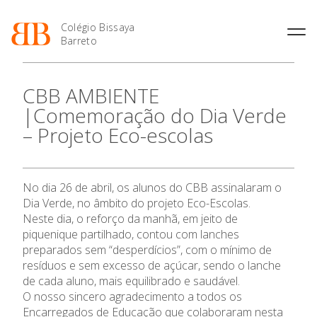
Colégio Bissaya
Barreto
História
Atividades de
Introdução Cursos
Manuais adotados 2026 |
CBB AMBIENTE
Enriquecimento Curricular
Profissionais
2027
Projeto Educativo
|Comemoração do Dia Verde
Oferta Curricular
Matrículas
Calendários
Organização
– Projeto Eco-escolas
Atividades Extracurriculares
Horários e Manuais
Portal do Professor
Colaboradores Docentes
O Colégio
Serviços
Curso de Técnico de
Portal do Aluno/Encarregado
Colaboradores Não
Termalismo
de Educação
Docentes
Sala de Estudo
Oferta Formativa
No dia 26 de abril, os alunos do CBB assinalaram o
Curso de Técnico/a de Apoio
SIGE
Instalações
Atividades de Interrupção
à Família e à Comunidade
Dia Verde, no âmbito do projeto Eco-Escolas.
Letiva
Secretariado de Exames
Ofertas de emprego
Neste dia, o reforço da manhã, em jeito de
Ensino Profissional
Ofertas de Emprego
Academia de Línguas
piquenique partilhado, contou com lanches
Regulamentos
preparados sem “desperdícios”, com o mínimo de
Ano Letivo
Jornal “O Coreto”
resíduos e sem excesso de açúcar, sendo o lanche
Privacidade
de cada aluno, mais equilibrado e saudável.
Admissão
O nosso sincero agradecimento a todos os
Encarregados de Educação que colaboraram nesta