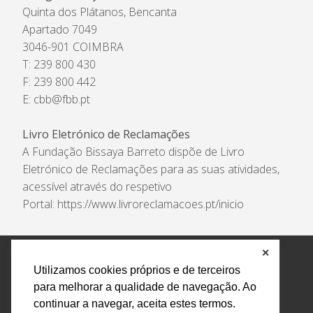
Quinta dos Plátanos, Bencanta
Apartado 7049
3046-901 COIMBRA
T: 239 800 430
F: 239 800 442
E:
cbb@fbb.pt
Livro Eletrónico de Reclamações
A Fundação Bissaya Barreto dispõe de Livro
Eletrónico de Reclamações para as suas atividades,
acessível através do respetivo
Portal:
https://www.livroreclamacoes.pt/inicio
✕
Política de Privacidade e Tratamento de Dados
Utilizamos cookies próprios e de terceiros
Encarregado de Proteção de Dados
Livro Eletrónico
para melhorar a qualidade de navegação. Ao
de Reclamações
Canal de Denúncias
continuar a navegar, aceita estes termos.
Todos os direitos reservados Design by AM. Developed by