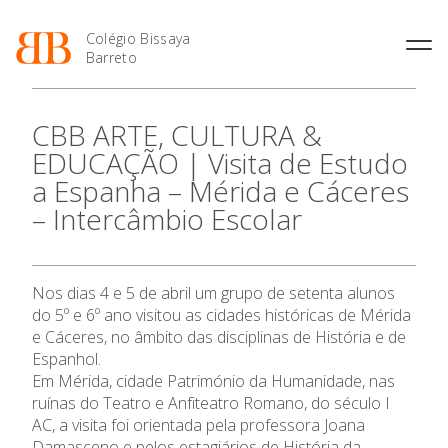
Colégio Bissaya
Barreto
História
Atividades de
Introdução Cursos
Manuais adotados 2026 |
CBB ARTE, CULTURA &
Enriquecimento Curricular
Profissionais
2027
Projeto Educativo
EDUCAÇÃO | Visita de Estudo
Oferta Curricular
Matrículas
Calendários
Organização
a Espanha – Mérida e Cáceres
Atividades Extracurriculares
Horários e Manuais
Portal do Professor
Colaboradores Docentes
– Intercâmbio Escolar
Serviços
Curso de Técnico de
Portal do Aluno/Encarregado
Colaboradores Não
Termalismo
de Educação
O Colégio
Docentes
Sala de Estudo
Curso de Técnico/a de Apoio
SIGE
Instalações
Atividades de Interrupção
à Família e à Comunidade
Nos dias 4 e 5 de abril um grupo de setenta alunos
Letiva
Secretariado de Exames
Oferta Formativa
Ofertas de emprego
do 5º e 6º ano visitou as cidades históricas de Mérida
Ofertas de Emprego
Academia de Línguas
Regulamentos
e Cáceres, no âmbito das disciplinas de História e de
Ensino Profissional
Espanhol.
Jornal “O Coreto”
Em Mérida, cidade Património da Humanidade, nas
Privacidade
Ano Letivo
ruínas do Teatro e Anfiteatro Romano, do século I
AC, a visita foi orientada pela professora Joana
Damasceno e pelos estagiários de História da