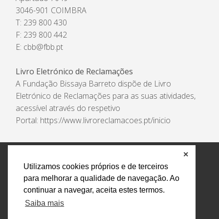
3046-901 COIMBRA
T: 239 800 430
F: 239 800 442
E:
cbb@fbb.pt
Livro Eletrónico de Reclamações
A Fundação Bissaya Barreto dispõe de Livro
Eletrónico de Reclamações para as suas atividades,
acessível através do respetivo
Portal:
https://www.livroreclamacoes.pt/inicio
✕
Política de Privacidade e Tratamento de Dados
Utilizamos cookies próprios e de terceiros
Encarregado de Proteção de Dados
Livro Eletrónico
para melhorar a qualidade de navegação. Ao
de Reclamações
Canal de Denúncias
continuar a navegar, aceita estes termos.
Todos os direitos reservados Design by AM. Developed by
Saiba mais
Crossing