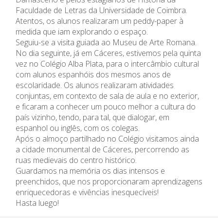
Admissão
Faculdade de Letras da Universidade de Coimbra.
Atentos, os alunos realizaram um peddy-paper à
Informações
medida que iam explorando o espaço.
Seguiu-se a visita guiada ao Museu de Arte Romana.
No dia seguinte, já em Cáceres, estivemos pela quinta
APEE
vez no Colégio Alba Plata, para o intercâmbio cultural
com alunos espanhóis dos mesmos anos de
Notícias
escolaridade. Os alunos realizaram atividades
conjuntas, em contexto de sala de aula e no exterior,
e ficaram a conhecer um pouco melhor a cultura do
país vizinho, tendo, para tal, que dialogar, em
espanhol ou inglês, com os colegas.
Após o almoço partilhado no Colégio visitamos ainda
a cidade monumental de Cáceres, percorrendo as
ruas medievais do centro histórico.
Guardamos na memória os dias intensos e
preenchidos, que nos proporcionaram aprendizagens
enriquecedoras e vivências inesquecíveis!
Hasta luego!