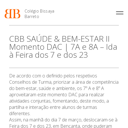
Colégio Bissaya
Barreto
História
Atividades de
Introdução Cursos
Manuais adotados 2026 |
CBB SAÚDE & BEM-ESTAR II
Enriquecimento Curricular
Profissionais
2027
Projeto Educativo
Momento DAC | 7A e 8A – Ida
Oferta Curricular
Matrículas
Calendários
Organização
à Feira dos 7 e dos 23
Atividades Extracurriculares
Horários e Manuais
Portal do Professor
Colaboradores Docentes
O Colégio
Serviços
Curso de Técnico de
Portal do Aluno/Encarregado
Colaboradores Não
Termalismo
de Educação
Docentes
Sala de Estudo
Oferta Formativa
De acordo com o definido pelos respetivos
Curso de Técnico/a de Apoio
SIGE
Instalações
Atividades de Interrupção
à Família e à Comunidade
Conselhos de Turma, priorizar a área de competência
Letiva
Secretariado de Exames
Ofertas de emprego
do bem-estar, saúde e ambiente, os 7º A e 8º A
Ensino Profissional
Ofertas de Emprego
Academia de Línguas
aproveitaram este momento DAC para realizar
Regulamentos
atividades conjuntas, fomentando, deste modo, a
Jornal “O Coreto”
Ano Letivo
partilha e interação entre alunos de turmas
Privacidade
diferentes.
Assim, na manhã do dia 7 de março, deslocaram-se à
Admissão
Feira dos 7 e dos 23, em Bencanta, onde puderam