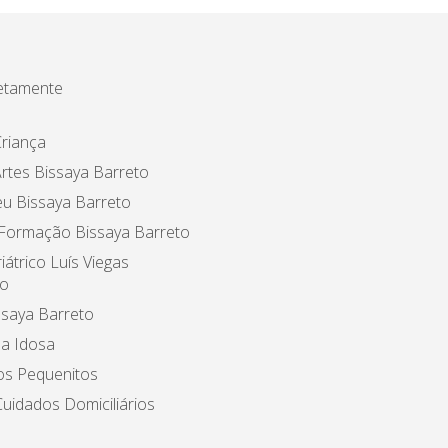
etamente
riança
rtes Bissaya Barreto
u Bissaya Barreto
 Formação Bissaya Barreto
iátrico Luís Viegas
o
ssaya Barreto
a Idosa
os Pequenitos
uidados Domiciliários