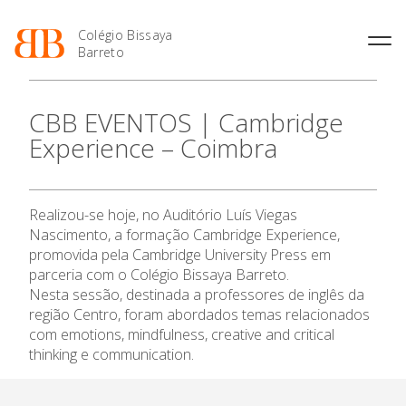
Colégio Bissaya
Barreto
História
Atividades de
Introdução Cursos
Manuais adotados 2026 |
CBB EVENTOS | Cambridge
Enriquecimento Curricular
Profissionais
2027
Projeto Educativo
Experience – Coimbra
Oferta Curricular
Matrículas
Calendários
Organização
Atividades Extracurriculares
Horários e Manuais
Portal do Professor
O Colégio
Colaboradores Docentes
Serviços
Curso de Técnico de
Portal do Aluno/Encarregado
Colaboradores Não
Realizou-se hoje, no Auditório Luís Viegas
Termalismo
de Educação
Docentes
Sala de Estudo
Oferta Formativa
Nascimento, a formação Cambridge Experience,
Curso de Técnico/a de Apoio
SIGE
Instalações
Atividades de Interrupção
promovida pela Cambridge University Press em
à Família e à Comunidade
Letiva
Secretariado de Exames
Ensino Profissional
parceria com o Colégio Bissaya Barreto.
Ofertas de emprego
Ofertas de Emprego
Nesta sessão, destinada a professores de inglês da
Academia de Línguas
Regulamentos
região Centro, foram abordados temas relacionados
Ano Letivo
Jornal “O Coreto”
com emotions, mindfulness, creative and critical
thinking e communication.
Privacidade
Admissão