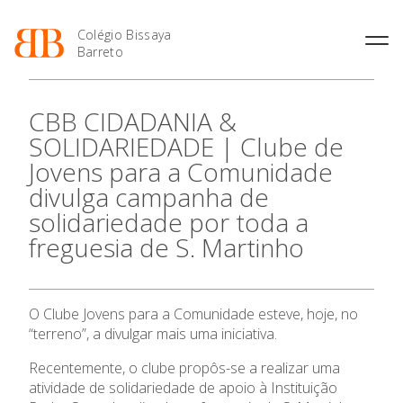
Colégio Bissaya
Barreto
História
Atividades de
Introdução Cursos
Manuais adotados 2026 |
CBB CIDADANIA &
Enriquecimento Curricular
Profissionais
2027
Projeto Educativo
SOLIDARIEDADE | Clube de
Oferta Curricular
Matrículas
Calendários
Organização
Jovens para a Comunidade
Atividades Extracurriculares
Horários e Manuais
Portal do Professor
Colaboradores Docentes
divulga campanha de
Serviços
Curso de Técnico de
Portal do Aluno/Encarregado
Colaboradores Não
O Colégio
Termalismo
de Educação
solidariedade por toda a
Docentes
Sala de Estudo
freguesia de S. Martinho
Curso de Técnico/a de Apoio
SIGE
Instalações
Atividades de Interrupção
Oferta Formativa
à Família e à Comunidade
Letiva
Secretariado de Exames
Ofertas de emprego
Ofertas de Emprego
Academia de Línguas
Regulamentos
Ensino Profissional
O Clube Jovens para a Comunidade esteve, hoje, no
Jornal “O Coreto”
“terreno”, a divulgar mais uma iniciativa.
Ano Letivo
Privacidade
Recentemente, o clube propôs-se a realizar uma
atividade de solidariedade de apoio à Instituição