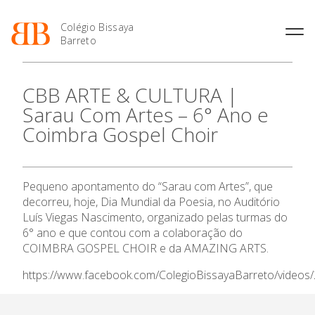
Colégio Bissaya
Barreto
História
Atividades de
Introdução Cursos
Manuais adotados 2026 |
CBB ARTE & CULTURA |
Enriquecimento Curricular
Profissionais
2027
Projeto Educativo
Sarau Com Artes – 6° Ano e
Oferta Curricular
Matrículas
Calendários
Organização
Coimbra Gospel Choir
Atividades Extracurriculares
Horários e Manuais
Portal do Professor
O Colégio
Colaboradores Docentes
Serviços
Curso de Técnico de
Portal do Aluno/Encarregado
Colaboradores Não
Termalismo
de Educação
Docentes
Sala de Estudo
Oferta Formativa
Pequeno apontamento do “Sarau com Artes”, que
Curso de Técnico/a de Apoio
SIGE
Instalações
Atividades de Interrupção
à Família e à Comunidade
decorreu, hoje, Dia Mundial da Poesia, no Auditório
Letiva
Secretariado de Exames
Ensino Profissional
Ofertas de emprego
Luís Viegas Nascimento, organizado pelas turmas do
Ofertas de Emprego
Academia de Línguas
6° ano e que contou com a colaboração do
Regulamentos
COIMBRA GOSPEL CHOIR e da AMAZING ARTS.
Ano Letivo
Jornal “O Coreto”
https://www.facebook.com/ColegioBissayaBarreto/video
Privacidade
Admissão