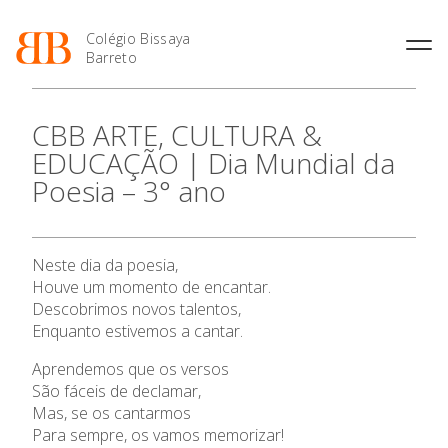
Colégio Bissaya
Barreto
História
Atividades de
Introdução Cursos
Manuais adotados 2026 |
CBB ARTE, CULTURA &
Enriquecimento Curricular
Profissionais
2027
Projeto Educativo
EDUCAÇÃO | Dia Mundial da
Oferta Curricular
Matrículas
Calendários
Organização
Poesia – 3° ano
Atividades Extracurriculares
Horários e Manuais
Portal do Professor
Colaboradores Docentes
O Colégio
Serviços
Curso de Técnico de
Portal do Aluno/Encarregado
Colaboradores Não
Termalismo
de Educação
Docentes
Sala de Estudo
Oferta Formativa
Neste dia da poesia,
Curso de Técnico/a de Apoio
SIGE
Instalações
Atividades de Interrupção
à Família e à Comunidade
Houve um momento de encantar.
Letiva
Secretariado de Exames
Ofertas de emprego
Descobrimos novos talentos,
Ofertas de Emprego
Ensino Profissional
Academia de Línguas
Enquanto estivemos a cantar.
Regulamentos
Jornal “O Coreto”
Ano Letivo
Aprendemos que os versos
São fáceis de declamar,
Privacidade
Mas, se os cantarmos
Admissão
Para sempre, os vamos memorizar!