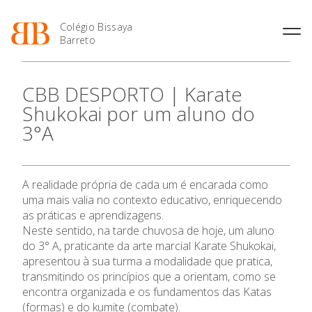
Colégio Bissaya
Barreto
História
Atividades de
Introdução Cursos
Manuais adotados 2026 |
CBB DESPORTO | Karate
Enriquecimento Curricular
Profissionais
2027
Projeto Educativo
Shukokai por um aluno do
Oferta Curricular
Matrículas
Calendários
Organização
3°A
Atividades Extracurriculares
Horários e Manuais
Portal do Professor
Colaboradores Docentes
O Colégio
Serviços
Curso de Técnico de
Portal do Aluno/Encarregado
Colaboradores Não
Termalismo
de Educação
Docentes
Sala de Estudo
A realidade própria de cada um é encarada como
Curso de Técnico/a de Apoio
SIGE
Oferta Formativa
Instalações
Atividades de Interrupção
à Família e à Comunidade
uma mais valia no contexto educativo, enriquecendo
Letiva
Secretariado de Exames
Ofertas de emprego
as práticas e aprendizagens.
Ofertas de Emprego
Ensino Profissional
Academia de Línguas
Neste sentido, na tarde chuvosa de hoje, um aluno
Regulamentos
do 3° A, praticante da arte marcial Karate Shukokai,
Jornal “O Coreto”
Ano Letivo
apresentou à sua turma a modalidade que pratica,
Privacidade
transmitindo os princípios que a orientam, como se
encontra organizada e os fundamentos das Katas
Admissão
(formas) e do kumite (combate).