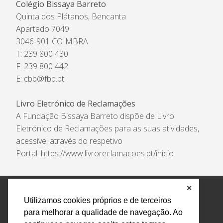
Colégio Bissaya Barreto
Quinta dos Plátanos, Bencanta
Apartado 7049
3046-901 COIMBRA
T: 239 800 430
F: 239 800 442
E:
cbb@fbb.pt
Livro Eletrónico de Reclamações
A Fundação Bissaya Barreto dispõe de Livro
Eletrónico de Reclamações para as suas atividades,
acessível através do respetivo
Portal:
https://www.livroreclamacoes.pt/inicio
✕
Política de Privacidade e Tratamento de Dados
Utilizamos cookies próprios e de terceiros
Encarregado de Proteção de Dados
Livro Eletrónico
para melhorar a qualidade de navegação. Ao
de Reclamações
Canal de Denúncias