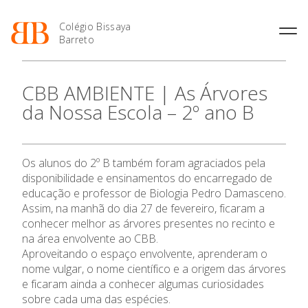
Colégio Bissaya
Barreto
História
Atividades de
Introdução Cursos
Manuais adotados 2026 |
CBB AMBIENTE | As Árvores
Enriquecimento Curricular
Profissionais
2027
Projeto Educativo
da Nossa Escola – 2º ano B
Oferta Curricular
Matrículas
Calendários
Organização
Atividades Extracurriculares
Horários e Manuais
Portal do Professor
Colaboradores Docentes
O Colégio
Serviços
Curso de Técnico de
Portal do Aluno/Encarregado
Colaboradores Não
Os alunos do 2º B também foram agraciados pela
Termalismo
de Educação
Docentes
Sala de Estudo
Oferta Formativa
disponibilidade e ensinamentos do encarregado de
Curso de Técnico/a de Apoio
SIGE
Instalações
Atividades de Interrupção
educação e professor de Biologia Pedro Damasceno.
à Família e à Comunidade
Letiva
Secretariado de Exames
Assim, na manhã do dia 27 de fevereiro, ficaram a
Ofertas de emprego
Ensino Profissional
Ofertas de Emprego
conhecer melhor as árvores presentes no recinto e
Academia de Línguas
Regulamentos
na área envolvente ao CBB.
Ano Letivo
Jornal “O Coreto”
Aproveitando o espaço envolvente, aprenderam o
nome vulgar, o nome científico e a origem das árvores
Privacidade
e ficaram ainda a conhecer algumas curiosidades
Admissão
sobre cada uma das espécies.