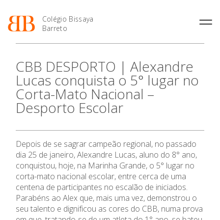
Colégio Bissaya
Barreto
História
Atividades de
Introdução Cursos
Manuais adotados 2026 |
CBB DESPORTO | Alexandre
Enriquecimento Curricular
Profissionais
2027
Projeto Educativo
Lucas conquista o 5° lugar no
Oferta Curricular
Matrículas
Calendários
Organização
Corta-Mato Nacional –
Atividades Extracurriculares
Horários e Manuais
Portal do Professor
Colaboradores Docentes
Desporto Escolar
O Colégio
Serviços
Curso de Técnico de
Portal do Aluno/Encarregado
Colaboradores Não
Termalismo
de Educação
Docentes
Sala de Estudo
Oferta Formativa
Curso de Técnico/a de Apoio
SIGE
Instalações
Atividades de Interrupção
à Família e à Comunidade
Depois de se sagrar campeão regional, no passado
Letiva
Secretariado de Exames
Ofertas de emprego
dia 25 de janeiro, Alexandre Lucas, aluno do 8° ano,
Ofertas de Emprego
Ensino Profissional
Academia de Línguas
Regulamentos
conquistou, hoje, na Marinha Grande, o 5° lugar no
corta-mato nacional escolar, entre cerca de uma
Jornal “O Coreto”
Ano Letivo
centena de participantes no escalão de iniciados.
Privacidade
Parabéns ao Alex que, mais uma vez, demonstrou o
Admissão
seu talento e dignificou as cores do CBB, numa prova
em que, tratando-se de um atleta do 1° ano, se bateu