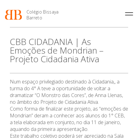
Colégio Bissaya
Barreto
História
Atividades de
Introdução Cursos
Manuais adotados 2026 |
CBB CIDADANIA | As
Enriquecimento Curricular
Profissionais
2027
Projeto Educativo
Emoções de Mondrian –
Oferta Curricular
Matrículas
Calendários
Organização
Projeto Cidadania Ativa
Atividades Extracurriculares
Horários e Manuais
Portal do Professor
Colaboradores Docentes
O Colégio
Serviços
Curso de Técnico de
Portal do Aluno/Encarregado
Colaboradores Não
Termalismo
de Educação
Docentes
Sala de Estudo
Oferta Formativa
Num espaço privilegiado destinado à Cidadania,, a
Curso de Técnico/a de Apoio
SIGE
Instalações
Atividades de Interrupção
à Família e à Comunidade
turma do 4° A teve a oportunidade de voltar a
Letiva
Secretariado de Exames
Ofertas de emprego
dramatizar “O Monstro das Cores”, de Anna Llenas,
Ensino Profissional
Ofertas de Emprego
Academia de Línguas
no âmbito do Projeto de Cidadania Ativa.
Regulamentos
Como forma de finalizar este projeto, as “emoções de
Jornal “O Coreto”
Ano Letivo
Mondrian” deram a conhecer aos alunos do 1° CEB,
Privacidade
a tela elaborada em conjunto, no dia 11 de janeiro,
aquando da primeira apresentação.
Admissão
Este trabalho coletivo poderá ser apreciado na Sala