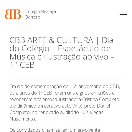
Colégio Bissaya
Barreto
História
Atividades de
Introdução Cursos
Manuais adotados 2026 |
CBB ARTE & CULTURA | Dia
Enriquecimento Curricular
Profissionais
2027
Projeto Educativo
do Colégio – Espetáculo de
Oferta Curricular
Matrículas
Calendários
Organização
Música e Ilustração ao vivo –
Atividades Extracurriculares
Horários e Manuais
Portal do Professor
Colaboradores Docentes
1° CEB
O Colégio
Serviços
Curso de Técnico de
Portal do Aluno/Encarregado
Colaboradores Não
Termalismo
de Educação
Docentes
Sala de Estudo
Curso de Técnico/a de Apoio
SIGE
Oferta Formativa
Instalações
Atividades de Interrupção
à Família e à Comunidade
Em dia de comemoração do 16° aniversário do CBB,
Letiva
Secretariado de Exames
Ofertas de emprego
os alunos do 1º CEB foram uns dignos anfitriões e
Ofertas de Emprego
Ensino Profissional
Academia de Línguas
Regulamentos
receberam a talentosa ilustradora Cristina Completo
e o dinâmico e interativo autor/intérprete Daniel
Jornal “O Coreto”
Ano Letivo
Completo, no renovado auditório Luís Viegas
Privacidade
Nascimento.
Admissão
Os convidados dinamizaram um envolvente