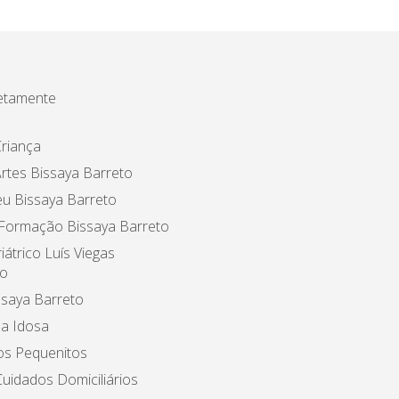
etamente
riança
rtes Bissaya Barreto
u Bissaya Barreto
 Formação Bissaya Barreto
iátrico Luís Viegas
o
ssaya Barreto
a Idosa
os Pequenitos
uidados Domiciliários