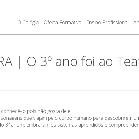
O Colégio
Oferta Formativa
Ensino Profissional
An
 | O 3º ano foi ao Tea
conhecê-lo pois não gosta dele.
personagens que viajam pelo corpo humano para descobrirem uma
do 3º ano relembraram os sistemas aprendidos e compreendera