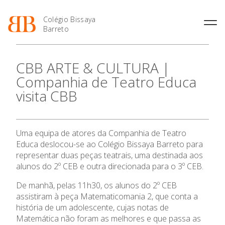
Colégio Bissaya
Barreto
História
Atividades de
Introdução Cursos
Manuais adotados 2026 |
CBB ARTE & CULTURA |
Enriquecimento Curricular
Profissionais
2027
Projeto Educativo
Companhia de Teatro Educa
Oferta Curricular
Matrículas
Calendários
Organização
visita CBB
Atividades Extracurriculares
Horários e Manuais
Portal do Professor
Colaboradores Docentes
Serviços
Curso de Técnico de
Portal do Aluno/Encarregado
O Colégio
Colaboradores Não
Termalismo
de Educação
Docentes
Sala de Estudo
Uma equipa de atores da Companhia de Teatro
Curso de Técnico/a de Apoio
SIGE
Instalações
Atividades de Interrupção
Oferta Formativa
à Família e à Comunidade
Educa deslocou-se ao Colégio Bissaya Barreto para
Letiva
Secretariado de Exames
Ofertas de emprego
representar duas peças teatrais, uma destinada aos
Ofertas de Emprego
Academia de Línguas
alunos do 2º CEB e outra direcionada para o 3º CEB.
Ensino Profissional
Regulamentos
Jornal “O Coreto”
De manhã, pelas 11h30, os alunos do 2º CEB
Ano Letivo
assistiram à peça Matematicomania 2, que conta a
Privacidade
história de um adolescente, cujas notas de
Matemática não foram as melhores e que passa as
Admissão