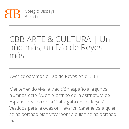
Colégio Bissaya
Barreto
História
Atividades de
Introdução Cursos
Manuais adotados 2026 |
CBB ARTE & CULTURA | Un
Enriquecimento Curricular
Profissionais
2027
Projeto Educativo
año más, un Día de Reyes
Oferta Curricular
Matrículas
Calendários
Organização
más…
Atividades Extracurriculares
Horários e Manuais
Portal do Professor
Colaboradores Docentes
O Colégio
Serviços
Curso de Técnico de
Portal do Aluno/Encarregado
Colaboradores Não
Termalismo
de Educação
Docentes
Sala de Estudo
Oferta Formativa
¡Ayer celebramos el Día de Reyes en el CBB!
Curso de Técnico/a de Apoio
SIGE
Instalações
Atividades de Interrupção
à Família e à Comunidade
Letiva
Secretariado de Exames
Ofertas de emprego
Ensino Profissional
Manteniendo viva la tradición española, algunos
Ofertas de Emprego
Academia de Línguas
alumnos del 9.ºA, en el ámbito de la asignatura de
Regulamentos
Español, realizaron la “Cabalgata de los Reyes”.
Ano Letivo
Jornal “O Coreto”
Vestidos para la ocasión, llevaron caramelos a quien
Privacidade
se ha portado bien y “carbón” a quien se ha portado
Admissão
mal.