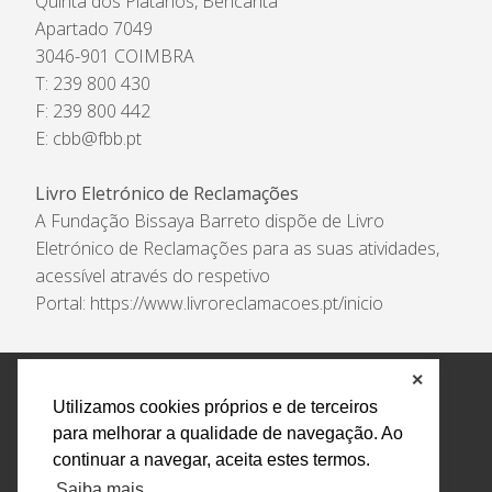
Quinta dos Plátanos, Bencanta
Apartado 7049
3046-901 COIMBRA
T: 239 800 430
F: 239 800 442
E:
cbb@fbb.pt
Livro Eletrónico de Reclamações
A Fundação Bissaya Barreto dispõe de Livro
Eletrónico de Reclamações para as suas atividades,
acessível através do respetivo
Portal:
https://www.livroreclamacoes.pt/inicio
✕
Política de Privacidade e Tratamento de Dados
Utilizamos cookies próprios e de terceiros
Encarregado de Proteção de Dados
Livro Eletrónico
para melhorar a qualidade de navegação. Ao
de Reclamações
Canal de Denúncias
continuar a navegar, aceita estes termos.
Todos os direitos reservados Design by AM. Developed by
Saiba mais
Crossing