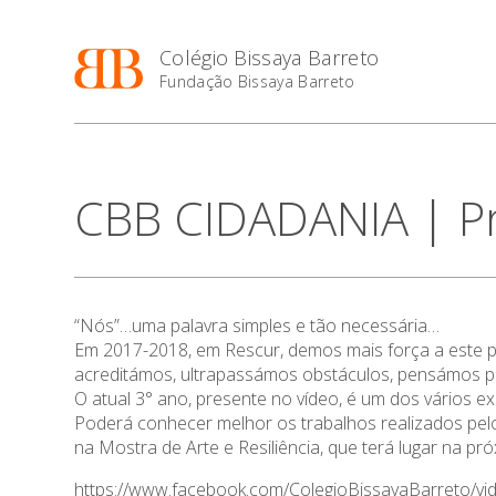
Colégio Bissaya Barreto
Fundação Bissaya Barreto
CBB CIDADANIA | P
“Nós”…uma palavra simples e tão necessária…
Em 2017-2018, em Rescur, demos mais força a este 
acreditámos, ultrapassámos obstáculos, pensámos pos
O atual 3° ano, presente no vídeo, é um dos vários e
Poderá conhecer melhor os trabalhos realizados pel
na Mostra de Arte e Resiliência, que terá lugar na 
https://www.facebook.com/ColegioBissayaBarreto/v