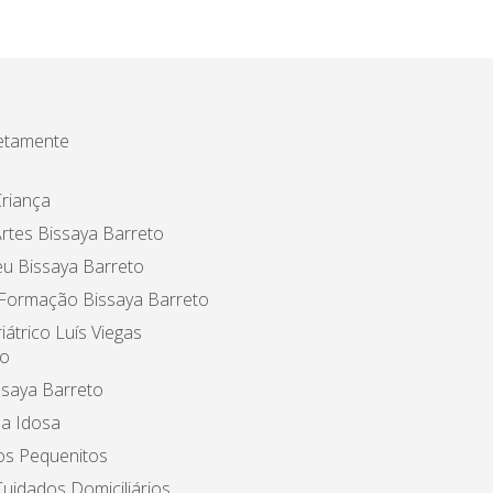
etamente
riança
rtes Bissaya Barreto
u Bissaya Barreto
 Formação Bissaya Barreto
iátrico Luís Viegas
o
ssaya Barreto
a Idosa
os Pequenitos
uidados Domiciliários