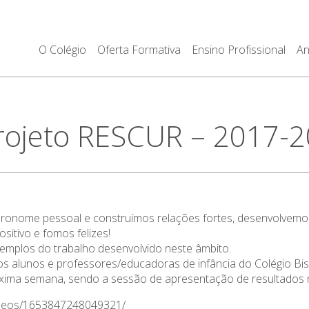
O Colégio
Oferta Formativa
Ensino Profissional
An
rojeto RESCUR – 2017-
pronome pessoal e construímos relações fortes, desenvolvem
itivo e fomos felizes!
xemplos do trabalho desenvolvido neste âmbito.
os alunos e professores/educadoras de infância do Colégio B
próxima semana, sendo a sessão de apresentação de resultados 
ideos/1653847248049321/