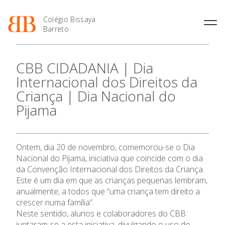
Colégio Bissaya
Barreto
História
Atividades de
Introdução Cursos
Manuais adotados 2026 |
CBB CIDADANIA | Dia
Enriquecimento Curricular
Profissionais
2027
Projeto Educativo
Internacional dos Direitos da
Oferta Curricular
Matrículas
Calendários
Organização
Criança | Dia Nacional do
Atividades Extracurriculares
Horários e Manuais
Portal do Professor
Colaboradores Docentes
Pijama
Serviços
Curso de Técnico de
Portal do Aluno/Encarregado
O Colégio
Colaboradores Não
Termalismo
de Educação
Docentes
Sala de Estudo
Curso de Técnico/a de Apoio
SIGE
Oferta Formativa
Instalações
Atividades de Interrupção
à Família e à Comunidade
Ontem, dia 20 de novembro, comemorou-se o Dia
Letiva
Secretariado de Exames
Ofertas de emprego
Nacional do Pijama, iniciativa que coincide com o dia
Ofertas de Emprego
Academia de Línguas
Ensino Profissional
Regulamentos
da Convenção Internacional dos Direitos da Criança.
Este é um dia em que as crianças pequenas lembram,
Jornal “O Coreto”
Ano Letivo
anualmente, a todos que “uma criança tem direito a
Privacidade
crescer numa família”.
Neste sentido, alunos e colaboradores do CBB
Admissão
juntaram-se a esta iniciativa, divulgando o uso do