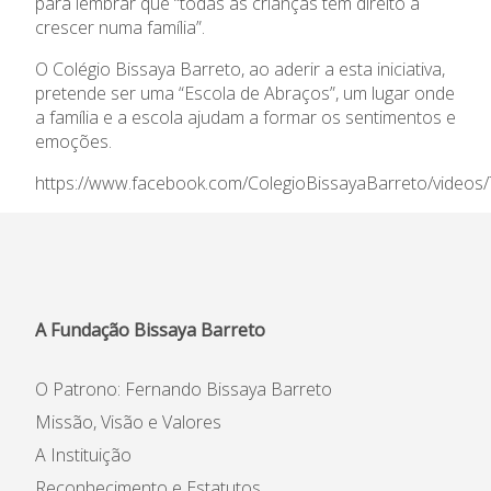
para lembrar que “todas as crianças têm direito a
crescer numa família”.
Informações
O Colégio Bissaya Barreto, ao aderir a esta iniciativa,
APEE
pretende ser uma “Escola de Abraços”, um lugar onde
a família e a escola ajudam a formar os sentimentos e
emoções.
Notícias
https://www.facebook.com/ColegioBissayaBarreto/video
A Fundação Bissaya Barreto
O Patrono: Fernando Bissaya Barreto
Missão, Visão e Valores
A Instituição
Reconhecimento e Estatutos