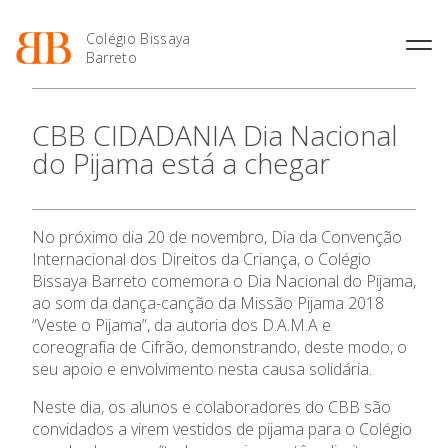
Colégio Bissaya
Barreto
História
Atividades de
Introdução Cursos
Manuais adotados 2026 |
CBB CIDADANIA Dia Nacional
Enriquecimento Curricular
Profissionais
2027
Projeto Educativo
do Pijama está a chegar
Oferta Curricular
Matrículas
Calendários
Organização
Atividades Extracurriculares
Horários e Manuais
Portal do Professor
Colaboradores Docentes
Serviços
Curso de Técnico de
Portal do Aluno/Encarregado
O Colégio
Colaboradores Não
No próximo dia 20 de novembro, Dia da Convenção
Termalismo
de Educação
Docentes
Sala de Estudo
Internacional dos Direitos da Criança, o Colégio
Curso de Técnico/a de Apoio
SIGE
Oferta Formativa
Instalações
Atividades de Interrupção
Bissaya Barreto comemora o Dia Nacional do Pijama,
à Família e à Comunidade
Letiva
Secretariado de Exames
ao som da dança-canção da Missão Pijama 2018
Ofertas de emprego
Ofertas de Emprego
Ensino Profissional
“Veste o Pijama”, da autoria dos D.A.M.A e
Academia de Línguas
Regulamentos
coreografia de Cifrão, demonstrando, deste modo, o
Jornal “O Coreto”
seu apoio e envolvimento nesta causa solidária.
Ano Letivo
Privacidade
Neste dia, os alunos e colaboradores do CBB são
Admissão
convidados a virem vestidos de pijama para o Colégio