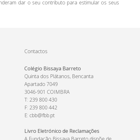
nderam dar o seu contributo para estimular os seus
Contactos
Colégio Bissaya Barreto
Quinta dos Plátanos, Bencanta
Apartado 7049
3046-901 COIMBRA
T: 239 800 430
F: 239 800 442
E:
cbb@fbb.pt
Livro Eletrónico de Reclamações
A Fundação Bissaya Barreto dispõe de