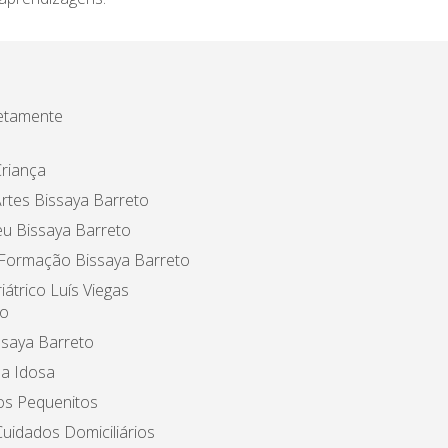
etamente
riança
rtes Bissaya Barreto
u Bissaya Barreto
 Formação Bissaya Barreto
iátrico Luís Viegas
o
ssaya Barreto
a Idosa
os Pequenitos
uidados Domiciliários