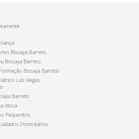
etamente
riança
rtes Bissaya Barreto
u Bissaya Barreto
 Formação Bissaya Barreto
iátrico Luís Viegas
o
ssaya Barreto
a Idosa
os Pequenitos
uidados Domiciliários