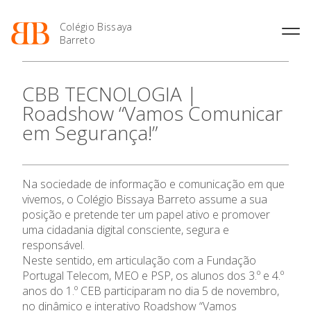
Colégio Bissaya
Barreto
História
Atividades de
Introdução Cursos
Manuais adotados 2026 |
CBB TECNOLOGIA |
Enriquecimento Curricular
Profissionais
2027
Projeto Educativo
Roadshow “Vamos Comunicar
Oferta Curricular
Matrículas
Calendários
Organização
em Segurança!”
Atividades Extracurriculares
Horários e Manuais
Portal do Professor
Colaboradores Docentes
O Colégio
Serviços
Curso de Técnico de
Portal do Aluno/Encarregado
Colaboradores Não
Termalismo
de Educação
Docentes
Sala de Estudo
Oferta Formativa
Na sociedade de informação e comunicação em que
Curso de Técnico/a de Apoio
SIGE
Instalações
Atividades de Interrupção
à Família e à Comunidade
vivemos, o Colégio Bissaya Barreto assume a sua
Letiva
Secretariado de Exames
Ofertas de emprego
posição e pretende ter um papel ativo e promover
Ensino Profissional
Ofertas de Emprego
Academia de Línguas
uma cidadania digital consciente, segura e
Regulamentos
responsável.
Jornal “O Coreto”
Ano Letivo
Neste sentido, em articulação com a Fundação
Privacidade
Portugal Telecom, MEO e PSP, os alunos dos 3.º e 4.º
Admissão
anos do 1.º CEB participaram no dia 5 de novembro,
no dinâmico e interativo Roadshow “Vamos