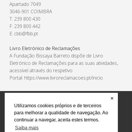
Apartado 7049
3046-901 COIMBRA
T: 239 800 430
F: 239 800 442
E:
cbb@fbb.pt
Livro Eletrónico de Reclamações
A Fundação Bissaya Barreto dispõe de Livro
Eletrónico de Reclamações para as suas atividades,
acessível através do respetivo
Portal:
https://www.livroreclamacoes.pt/inicio
✕
Política de Privacidade e Tratamento de Dados
Utilizamos cookies próprios e de terceiros
Encarregado de Proteção de Dados
Livro Eletrónico
para melhorar a qualidade de navegação. Ao
de Reclamações
Canal de Denúncias
continuar a navegar, aceita estes termos.
Todos os direitos reservados Design by AM. Developed by
Saiba mais
Crossing