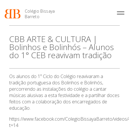
Colégio Bissaya
Barreto
História
Atividades de
Introdução Cursos
Manuais adotados 2026 |
CBB ARTE & CULTURA |
Enriquecimento Curricular
Profissionais
2027
Projeto Educativo
Bolinhos e Bolinhós – Alunos
Oferta Curricular
Matrículas
Calendários
Organização
do 1° CEB reavivam tradição
Atividades Extracurriculares
Horários e Manuais
Portal do Professor
Colaboradores Docentes
O Colégio
Serviços
Curso de Técnico de
Portal do Aluno/Encarregado
Colaboradores Não
Termalismo
de Educação
Docentes
Sala de Estudo
Oferta Formativa
Os alunos do 1º Ciclo do Colégio reavivaram a
Curso de Técnico/a de Apoio
SIGE
Instalações
Atividades de Interrupção
à Família e à Comunidade
tradição portuguesa dos Bolinhos e Bolinhós,
Letiva
Secretariado de Exames
Ensino Profissional
Ofertas de emprego
percorrendo as instalações do colégio a cantar
Ofertas de Emprego
Academia de Línguas
músicas alusivas a esta festividade e a partilhar doces
Regulamentos
feitos com a colaboração dos encarregados de
Ano Letivo
Jornal “O Coreto”
educação.
Privacidade
Admissão
https://www.facebook.com/ColegioBissayaBarreto/video
t=14