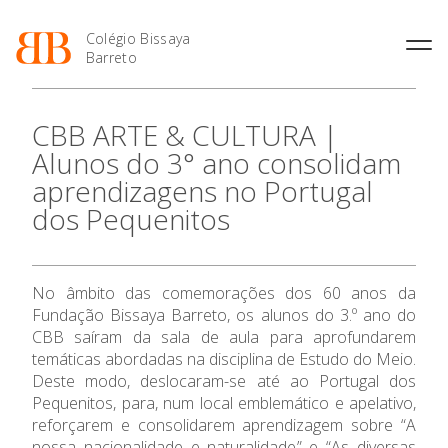
Colégio Bissaya
Barreto
História
Atividades de
Introdução Cursos
Manuais adotados 2026 |
CBB ARTE & CULTURA |
Enriquecimento Curricular
Profissionais
2027
Projeto Educativo
Alunos do 3° ano consolidam
Oferta Curricular
Matrículas
Calendários
Organização
aprendizagens no Portugal
Atividades Extracurriculares
Horários e Manuais
Portal do Professor
Colaboradores Docentes
dos Pequenitos
Serviços
Curso de Técnico de
Portal do Aluno/Encarregado
Colaboradores Não
Termalismo
de Educação
Docentes
Sala de Estudo
O Colégio
Curso de Técnico/a de Apoio
SIGE
Instalações
Atividades de Interrupção
à Família e à Comunidade
No âmbito das comemorações dos 60 anos da
Letiva
Secretariado de Exames
Ofertas de emprego
Oferta Formativa
Fundação Bissaya Barreto, os alunos do 3.º ano do
Ofertas de Emprego
Academia de Línguas
Regulamentos
CBB saíram da sala de aula para aprofundarem
temáticas abordadas na disciplina de Estudo do Meio.
Jornal “O Coreto”
Ensino Profissional
Deste modo, deslocaram-se até ao Portugal dos
Privacidade
Pequenitos, para, num local emblemático e apelativo,
Ano Letivo
reforçarem e consolidarem aprendizagem sobre “A
nossa nacionalidade e naturalidade” e “As diversas