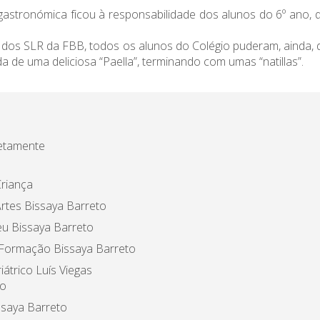
stronómica ficou à responsabilidade dos alunos do 6º ano, que
 dos SLR da FBB, todos os alunos do Colégio puderam, ainda, d
a de uma deliciosa “Paella”, terminando com umas “natillas”.
etamente
riança
rtes Bissaya Barreto
u Bissaya Barreto
 Formação Bissaya Barreto
iátrico Luís Viegas
o
ssaya Barreto