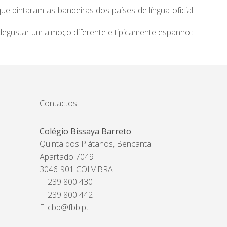
 pintaram as bandeiras dos países de língua oficial
egustar um almoço diferente e tipicamente espanhol:
Contactos
Colégio Bissaya Barreto
Quinta dos Plátanos, Bencanta
Apartado 7049
3046-901 COIMBRA
T: 239 800 430
F: 239 800 442
E:
cbb@fbb.pt