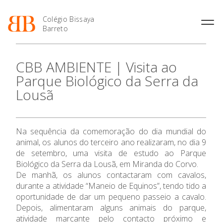
Colégio Bissaya
Barreto
História
Atividades de
Introdução Cursos
Manuais adotados 2026 |
CBB AMBIENTE | Visita ao
Enriquecimento Curricular
Profissionais
2027
Projeto Educativo
Parque Biológico da Serra da
Oferta Curricular
Matrículas
Calendários
Organização
Lousã
Atividades Extracurriculares
Horários e Manuais
Portal do Professor
Colaboradores Docentes
Serviços
Curso de Técnico de
Portal do Aluno/Encarregado
Colaboradores Não
O Colégio
Termalismo
de Educação
Docentes
Sala de Estudo
Na sequência da comemoração do dia mundial do
Curso de Técnico/a de Apoio
SIGE
Instalações
Atividades de Interrupção
à Família e à Comunidade
animal, os alunos do terceiro ano realizaram, no dia 9
Oferta Formativa
Letiva
Secretariado de Exames
Ofertas de emprego
de setembro, uma visita de estudo ao Parque
Ofertas de Emprego
Academia de Línguas
Biológico da Serra da Lousã, em Miranda do Corvo.
Regulamentos
Ensino Profissional
De manhã, os alunos contactaram com cavalos,
Jornal “O Coreto”
durante a atividade “Maneio de Equinos”, tendo tido a
Ano Letivo
Privacidade
oportunidade de dar um pequeno passeio a cavalo.
Depois, alimentaram alguns animais do parque,
atividade marcante pelo contacto próximo e