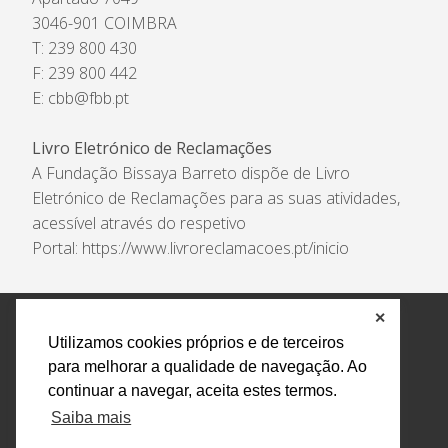
3046-901 COIMBRA
T: 239 800 430
F: 239 800 442
E:
cbb@fbb.pt
Livro Eletrónico de Reclamações
A Fundação Bissaya Barreto dispõe de Livro
Eletrónico de Reclamações para as suas atividades,
acessível através do respetivo
Portal:
https://www.livroreclamacoes.pt/inicio
✕
Política de Privacidade e Tratamento de Dados
Utilizamos cookies próprios e de terceiros
Encarregado de Proteção de Dados
Livro Eletrónico
para melhorar a qualidade de navegação. Ao
de Reclamações
Canal de Denúncias
continuar a navegar, aceita estes termos.
Todos os direitos reservados Design by AM. Developed by
Saiba mais
Crossing