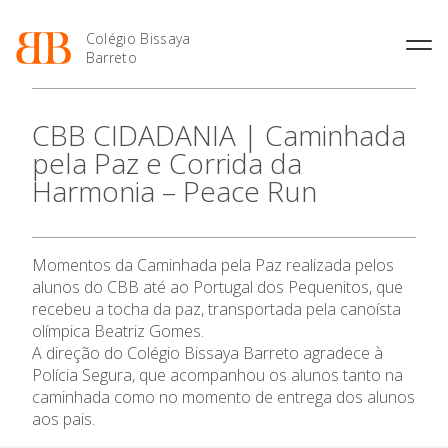
Colégio Bissaya
Barreto
História
Atividades de
Introdução Cursos
Manuais adotados 2026 |
CBB CIDADANIA | Caminhada
Enriquecimento Curricular
Profissionais
2027
Projeto Educativo
pela Paz e Corrida da
Oferta Curricular
Matrículas
Calendários
Organização
Harmonia – Peace Run
Atividades Extracurriculares
Horários e Manuais
Portal do Professor
O Colégio
Colaboradores Docentes
Serviços
Curso de Técnico de
Portal do Aluno/Encarregado
Colaboradores Não
Termalismo
de Educação
Docentes
Sala de Estudo
Oferta Formativa
Momentos da Caminhada pela Paz realizada pelos
Curso de Técnico/a de Apoio
SIGE
Instalações
Atividades de Interrupção
à Família e à Comunidade
alunos do CBB até ao Portugal dos Pequenitos, que
Letiva
Secretariado de Exames
Ensino Profissional
Ofertas de emprego
recebeu a tocha da paz, transportada pela canoísta
Ofertas de Emprego
Academia de Línguas
olímpica Beatriz Gomes.
Regulamentos
A direção do Colégio Bissaya Barreto agradece à
Ano Letivo
Jornal “O Coreto”
Polícia Segura, que acompanhou os alunos tanto na
Privacidade
caminhada como no momento de entrega dos alunos
Admissão
aos pais.