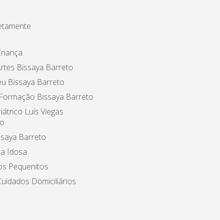
etamente
riança
rtes Bissaya Barreto
u Bissaya Barreto
 Formação Bissaya Barreto
iátrico Luís Viegas
o
ssaya Barreto
a Idosa
os Pequenitos
uidados Domiciliários