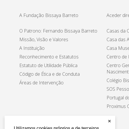
A Fundação Bissaya Barreto
Aceder dir
O Patrono: Fernando Bissaya Barreto
Casas da C
Missão, Visão e Valores
Casa das A
A Instituição
Casa Muse
Reconhecimento e Estatutos
Centro de
Estatuto de Utilidade Pública
Centro Ger
Nasciment
Código de Ética e de Conduta
Colégio Bi
Áreas de Intervenção
SOS Pesso
Portugal d
Proximus C
✕
Utilizamos cookies próprios e de terceiros