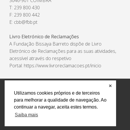
3046-901 COIMBRA
T: 239 800 430
F: 239 800 442
E:
cbb@fbb.pt
Livro Eletrónico de Reclamações
A Fundação Bissaya Barreto dispõe de Livro
Eletrónico de Reclamações para as suas atividades,
acessível através do respetivo
Portal:
https://www.livroreclamacoes.pt/inicio
✕
Política de Privacidade e Tratamento de Dados
Utilizamos cookies próprios e de terceiros
Encarregado de Proteção de Dados
Livro Eletrónico
para melhorar a qualidade de navegação. Ao
de Reclamações
Canal de Denúncias
continuar a navegar, aceita estes termos.
Todos os direitos reservados Design by AM. Developed by
Saiba mais
Crossing