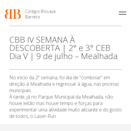
Colégio Bissaya
Barreto
História
Atividades de
Introdução Cursos
Manuais adotados 2026 |
CBB IV SEMANA À
Enriquecimento Curricular
Profissionais
2027
Projeto Educativo
DESCOBERTA | 2° e 3° CEB
Oferta Curricular
Matrículas
Calendários
Organização
Dia V | 9 de julho – Mealhada
Atividades Extracurriculares
Horários e Manuais
Portal do Professor
O Colégio
Colaboradores Docentes
Serviços
Curso de Técnico de
Portal do Aluno/Encarregado
Colaboradores Não
Termalismo
de Educação
Docentes
Sala de Estudo
Oferta Formativa
No início da 2ª semana, foi dia de “comboiar” em
Curso de Técnico/a de Apoio
SIGE
Instalações
Atividades de Interrupção
à Família e à Comunidade
direção à Mealhada e regressar à água, nas piscinas
Letiva
Secretariado de Exames
Ensino Profissional
Ofertas de emprego
municipais.
Ofertas de Emprego
Academia de Línguas
À tarde, já no Parque Municipal da Mealhada, não
Regulamentos
houve leitão mas houve tempo e forças para
Ano Letivo
Jornal “O Coreto”
experimentar uma atividade muito aliciante e do gosto
Privacidade
de todos, o Laser-Run.
Admissão