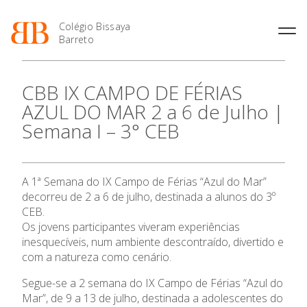
Colégio Bissaya
Barreto
História
Atividades de
Introdução Cursos
Manuais adotados 2026 |
CBB IX CAMPO DE FÉRIAS
Enriquecimento Curricular
Profissionais
2027
Projeto Educativo
AZUL DO MAR 2 a 6 de Julho |
Oferta Curricular
Matrículas
Calendários
Organização
Semana I – 3° CEB
Atividades Extracurriculares
Horários e Manuais
Portal do Professor
Colaboradores Docentes
O Colégio
Serviços
Curso de Técnico de
Portal do Aluno/Encarregado
Colaboradores Não
Termalismo
de Educação
Docentes
Sala de Estudo
Oferta Formativa
A 1ª Semana do IX Campo de Férias “Azul do Mar”
Curso de Técnico/a de Apoio
SIGE
Instalações
Atividades de Interrupção
à Família e à Comunidade
decorreu de 2 a 6 de julho, destinada a alunos do 3º
Letiva
Secretariado de Exames
Ofertas de emprego
CEB.
Ofertas de Emprego
Ensino Profissional
Academia de Línguas
Os jovens participantes viveram experiências
Regulamentos
inesquecíveis, num ambiente descontraído, divertido e
Jornal “O Coreto”
Ano Letivo
com a natureza como cenário.
Privacidade
Segue-se a 2 semana do IX Campo de Férias “Azul do
Admissão
Mar”, de 9 a 13 de julho, destinada a adolescentes do