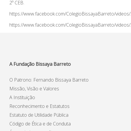
2º CEB.
Informações
https://www.facebook.com/ColegioBissayaBarreto/video
APEE
https://www.facebook.com/ColegioBissayaBarreto/video
Notícias
A Fundação Bissaya Barreto
O Patrono: Fernando Bissaya Barreto
Missão, Visão e Valores
A Instituição
Reconhecimento e Estatutos
Estatuto de Utilidade Pública
Código de Ética e de Conduta