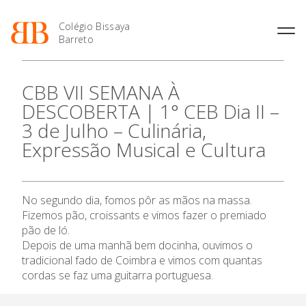
Colégio Bissaya
Barreto
História
Atividades de
Introdução Cursos
Manuais adotados 2026 |
CBB VII SEMANA À
Enriquecimento Curricular
Profissionais
2027
Projeto Educativo
DESCOBERTA | 1° CEB Dia II –
Oferta Curricular
Matrículas
Calendários
Organização
3 de Julho – Culinária,
Atividades Extracurriculares
Horários e Manuais
Portal do Professor
O Colégio
Colaboradores Docentes
Expressão Musical e Cultura
Serviços
Curso de Técnico de
Portal do Aluno/Encarregado
Colaboradores Não
Termalismo
de Educação
Docentes
Sala de Estudo
Oferta Formativa
Curso de Técnico/a de Apoio
SIGE
Instalações
Atividades de Interrupção
à Família e à Comunidade
No segundo dia, fomos pôr as mãos na massa.
Letiva
Secretariado de Exames
Ensino Profissional
Ofertas de emprego
Fizemos pão, croissants e vimos fazer o premiado
Ofertas de Emprego
Academia de Línguas
Regulamentos
pão de ló.
Ano Letivo
Depois de uma manhã bem docinha, ouvimos o
Jornal “O Coreto”
tradicional fado de Coimbra e vimos com quantas
Privacidade
cordas se faz uma guitarra portuguesa.
Admissão