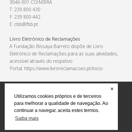
3046-901 COIMBRA
T: 239 800 430
F: 239 800 442
E:
cbb@fbb.pt
Livro Eletrónico de Reclamações
A Fundação Bissaya Barreto dispõe de Livro
Eletrónico de Reclamações para as suas atividades,
acessível através do respetivo
Portal:
https://www.livroreclamacoes.pt/inicio
✕
Política de Privacidade e Tratamento de Dados
Utilizamos cookies próprios e de terceiros
Encarregado de Proteção de Dados
Livro Eletrónico
para melhorar a qualidade de navegação. Ao
de Reclamações
Canal de Denúncias
continuar a navegar, aceita estes termos.
Todos os direitos reservados Design by AM. Developed by
Saiba mais
Crossing